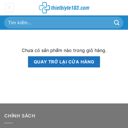
Chuyển
đến
nội
Tìm
dung
kiếm:
Chưa có sản phẩm nào trong giỏ hàng.
QUAY TRỞ LẠI CỬA HÀNG
CHÍNH SÁCH