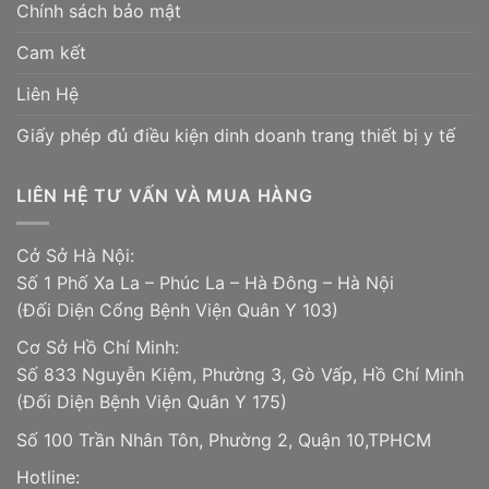
Chính sách bảo mật
gọn nhanh chóng.
Cam kết
5. Không tích tụ vi khuẩn và các tác nhân gây bệnh
khác.
Liên Hệ
Giấy phép đủ điều kiện dinh doanh trang thiết bị y tế
6. Dễ dàng vệ sinh, làm sạch.
7. Dễ thu gọn và cất giữ mà không tốn nhiều diện tích.
LIÊN HỆ TƯ VẤN VÀ MUA HÀNG
8. Có thể dùng tại nhà hoặc mang đi nhiều nơi như
Cở Sở Hà Nội:
bệnh viện, trung tâm điều trị,…
Số 1 Phố Xa La – Phúc La – Hà Đông – Hà Nội
(Đối Diện Cổng Bệnh Viện Quân Y 103)
Cửa hàng Thiết Bị Y Tế 103
Cơ Sở Hồ Chí Minh:
Địa chỉ: số 1A – Phố Xa La – Phúc La – Hà Đông – Hà
Số 833 Nguyễn Kiệm, Phường 3, Gò Vấp, Hồ Chí Minh
Nội (Đối diện cổng số 2 Bệnh Viện Quân Y 103)
(Đối Diện Bệnh Viện Quân Y 175)
Số 100 Trần Nhân Tôn, Phường 2, Quận 10,TPHCM
Số điện thoại : 091.535.78.79 – 0977.837.532
Hotline: