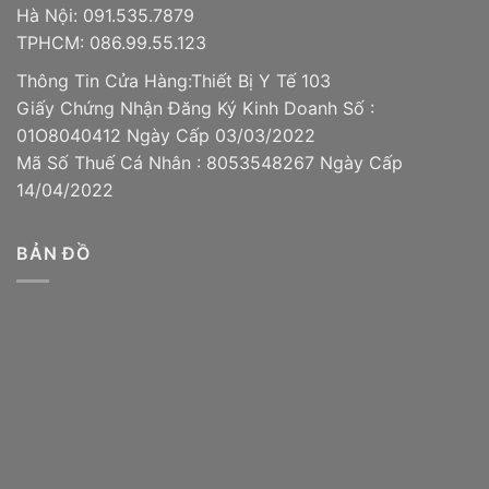
Địa chỉ: 833 Nguyễn Kiệm, Phường 3, Gò Vấp, TPHCM
Hà Nội: 091.535.7879
(Đối diện bệnh viện quân y 175)
TPHCM: 086.99.55.123
Số điện thoại : 086.99.55.123
Thông Tin Cửa Hàng:Thiết Bị Y Tế 103
Giấy Chứng Nhận Đăng Ký Kinh Doanh Số :
Đệm hơi chống loét bảo hành 1 năm
01O8040412 Ngày Cấp 03/03/2022
Mã Số Thuế Cá Nhân : 8053548267 Ngày Cấp
14/04/2022
BẢN ĐỒ