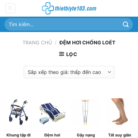
Chuyển
đến
nội
Tìm
dung
kiếm:
TRANG CHỦ
/
ĐỆM HƠI CHỐNG LOÉT
LỌC
Khung tập đi
Đệm hơi
Gậy nạng
Tất suy giãn