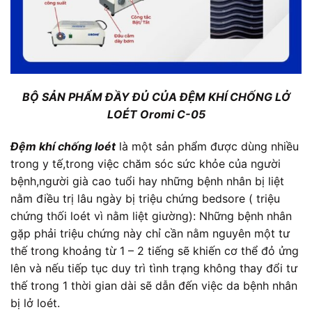
BỘ SẢN PHẨM ĐẦY ĐỦ CỦA ĐỆM KHÍ CHỐNG LỞ
LOÉT Oromi C-05
Đệm khí chống loét
là một sản phẩm được dùng nhiều
trong y tế,trong việc chăm sóc sức khỏe của người
bệnh,người già cao tuổi hay những bệnh nhân bị liệt
nằm điều trị lâu ngày bị triệu chứng bedsore ( triệu
chứng thối loét vì nằm liệt giường): Những bệnh nhân
gặp phải triệu chứng này chỉ cần nằm nguyên một tư
thế trong khoảng từ 1 – 2 tiếng sẽ khiến cơ thể đỏ ửng
lên và nếu tiếp tục duy trì tình trạng không thay đổi tư
thế trong 1 thời gian dài sẽ dẫn đến việc da bệnh nhân
bị lở loét.