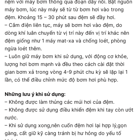
nệm với máy bơm thông qua đoạn dây nối. Bật nguồn
máy bơm, lúc này máy sẽ từ từ bơm hơi vào trong
đệm. Khoảng 15 – 30 phút sau đệm sẽ đầy hơi.
– Cắm điện liên tục, máy sẽ bơm hơi vào đệm, do
dòng khí luân chuyển từ vị trí này đến vị trí khác nên
đệm giống như 1 máy mat-xa và chống loét, phòng
ngừa loét thêm.
– Luôn giữ máy bơm khi sử dụng, với động cơ khỏe,
lượng hơi bơm mạnh và đều theo cách cài đặt thời
gian bơm xả trong vòng 4-9 phút chu kỳ sẽ lặp lại 1
lần, có thể điều chỉnh mức độ bơm hơi phù hợp.
Những lưu ý khi sử dụng:
– Không được làm thủng các múi hơi của đệm.
– Không được sử dụng điều khiển đệm khi tay còn ướt
nước.
– Khi sử dụng xong,nên cuốn đệm hơi lại hợp lý,gọn
gàng, cất giữ kỹ càng tránh bị hư hỏng do yếu tố