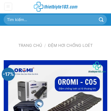
Chuyển
đến
nội
Tìm
dung
kiếm:
TRANG CHỦ
/
ĐỆM HƠI CHỐNG LOÉT
-17%