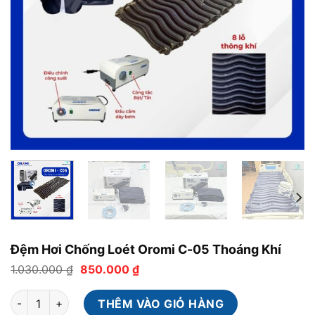
Đệm Hơi Chống Loét Oromi C-05 Thoáng Khí
Giá
Giá
1.030.000
₫
850.000
₫
gốc
hiện
là:
tại
Đệm Hơi Chống Loét Oromi C-05 Thoáng Khí số lượng
1.030.000 ₫.
là:
THÊM VÀO GIỎ HÀNG
850.000 ₫.