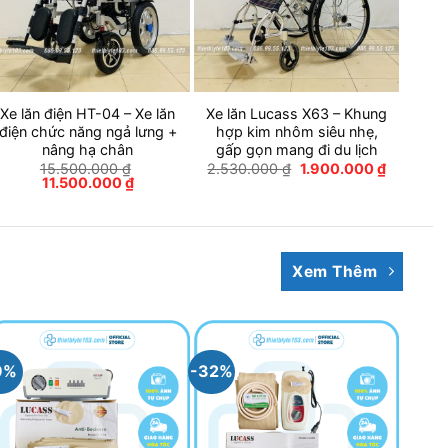
Xe lăn điện HT-04 – Xe lăn
Xe lăn Lucass X63 – Khung
điện chức năng ngả lưng +
hợp kim nhôm siêu nhẹ,
nâng hạ chân
gấp gọn mang đi du lịch
Giá
Giá
15.500.000
₫
2.530.000
₫
1.900.000
₫
Giá
Giá
gốc
hiện
11.500.000
₫
gốc
hiện
là:
tại
là:
tại
2.530.000 ₫.
là:
.000 ₫.
15.500.000 ₫.
là:
1.900.00
11.500.000 ₫.
Xem Thêm
9%
-32%