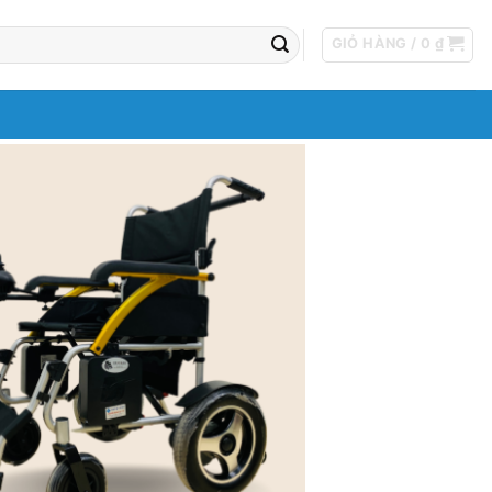
GIỎ HÀNG /
0
₫