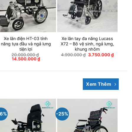
Xe lăn điện HT-03 tính
Xe lăn tay đa năng Lucass
năng tựa đầu và ngả lưng
X72 – Bô vệ sinh, ngả lưng,
tiện lợi
khung nhôm
Giá
Giá
20.000.000
₫
4.990.000
₫
3.750.000
₫
Giá
Giá
gốc
hiện
14.500.000
₫
gốc
hiện
là:
tại
là:
tại
4.990.000 ₫.
là:
0.000 ₫.
20.000.000 ₫.
là:
3.750.00
14.500.000 ₫.
Xem Thêm
26%
-25%