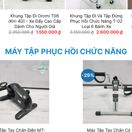
Khung Tập Đi Oromi T06
Khung Tập Đi Và Tập Đứng
(KH-4D) – Xe Đẩy Cao Cấp
Phục Hồi Chức Năng T-02
Dành Cho Người Già
Loại 6 Bánh Xe
Giá
Giá
Giá
Giá
2.350.000
₫
1.550.000
₫
3.150.000
₫
2.600.000
₫
gốc
hiện
gốc
hiện
á
là:
tại
là:
tại
ện
2.350.000 ₫.
là:
3.150.000 ₫.
là:
i
1.550.000 ₫.
2.60
:
MÁY TẬP PHỤC HỒI CHỨC NĂNG
00.000 ₫.
-29%
Tập Tay Chân Điện MT-
Máy Tập Tay Chân Có