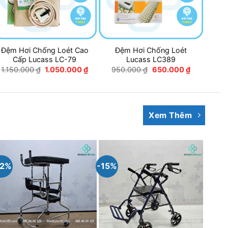
Đệm Hơi Chống Loét Cao
Đệm Hơi Chống Loét
Cấp Lucass LC-79
Lucass LC389
Giá
Giá
Giá
Giá
1.150.000
₫
1.050.000
₫
950.000
₫
650.000
₫
gốc
hiện
gốc
hiện
là:
tại
là:
tại
1.150.000 ₫.
là:
950.000 ₫.
là:
00 ₫.
1.050.000 ₫.
650.000 ₫.
Xem Thêm
22%
-15%