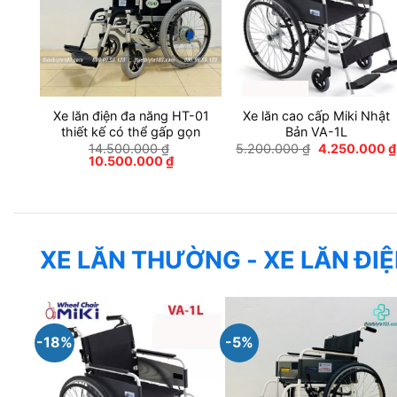
Xe lăn điện đa năng HT-01
Xe lăn cao cấp Miki Nhật
thiết kế có thể gấp gọn
Bản VA-1L
Giá
14.500.000
₫
5.200.000
₫
4.250.000
₫
Giá
Giá
gốc
10.500.000
₫
gốc
hiện
là:
là:
tại
5.200.000 ₫.
14.500.000 ₫.
là:
10.500.000 ₫.
XE LĂN THƯỜNG - XE LĂN ĐI
-18%
-5%