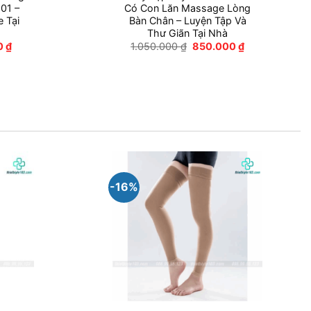
01 –
Có Con Lăn Massage Lòng
 Tại
Bàn Chân – Luyện Tập Và
Thư Giãn Tại Nhà
Giá
Giá
Giá
0
₫
1.050.000
₫
850.000
₫
hiện
gốc
hiện
tại
là:
tại
 ₫.
là:
1.050.000 ₫.
là:
500.000 ₫.
850.000 ₫.
-16%