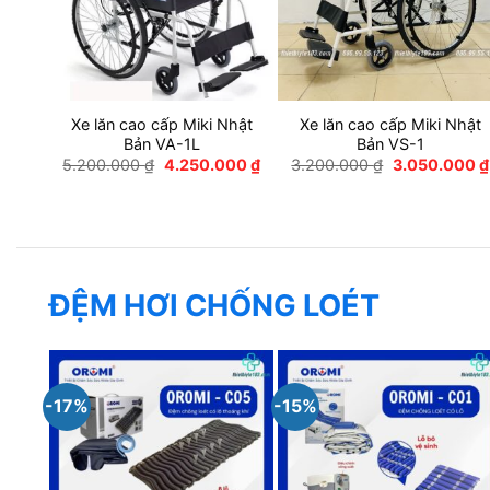
Xe lăn cao cấp Miki Nhật
Xe lăn cao cấp Miki Nhật
Bản VA-1L
Bản VS-1
Giá
Giá
Giá
5.200.000
₫
4.250.000
₫
3.200.000
₫
3.050.000
₫
gốc
hiện
gốc
là:
tại
là:
5.200.000 ₫.
là:
3.200.000 ₫.
4.250.000 ₫.
ĐỆM HƠI CHỐNG LOÉT
-17%
-15%