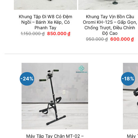
Khung Tập Đi W8 Có Đệm
Khung Tay Vịn Bồn Cầu
Ngồi – Bánh Xe Kép, Có
Oromi KH-12S – Gấp Gọn,
Phanh Tay
Chống Trượt, Điều Chỉnh
Độ Cao
Giá
Giá
1.150.000
₫
850.000
₫
gốc
hiện
Giá
Gi
950.000
₫
600.000
₫
là:
tại
gốc
hi
1.150.000 ₫.
là:
là:
tạ
850.000 ₫.
950.000 ₫.
là
6
-24%
-18%
Máy Tập Tay Chân MT-02 –
Máy 