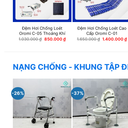
Đệm Hơi Chống Loét
Đệm Hơi Chống Loét Cao
Oromi C-05 Thoáng Khí
Cấp Oromi C-01
Giá
Giá
Giá
1.030.000
₫
850.000
₫
1.650.000
₫
1.400.000
₫
gốc
hiện
gốc
là:
tại
là:
1.030.000 ₫.
là:
1.650.000 ₫.
850.000 ₫.
NẠNG CHỐNG - KHUNG TẬP Đ
-26%
-37%