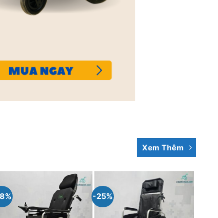
Xem Thêm
28%
-25%