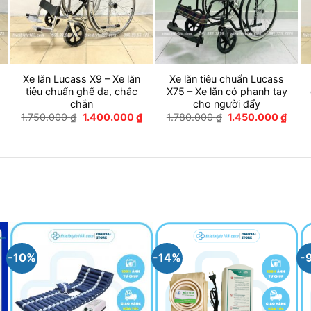
Xe lăn Lucass X9 – Xe lăn
Xe lăn tiêu chuẩn Lucass
tiêu chuẩn ghế da, chắc
X75 – Xe lăn có phanh tay
chắn
cho người đẩy
Giá
hiện
Giá
Giá
Giá
Giá
1.750.000
₫
1.400.000
₫
1.780.000
₫
1.450.000
₫
tại
gốc
hiện
gốc
hiện
là:
là:
tại
là:
tại
3.050.000 ₫.
1.750.000 ₫.
là:
1.780.000 ₫.
là:
1.400.000 ₫.
1.450
-10%
-14%
-