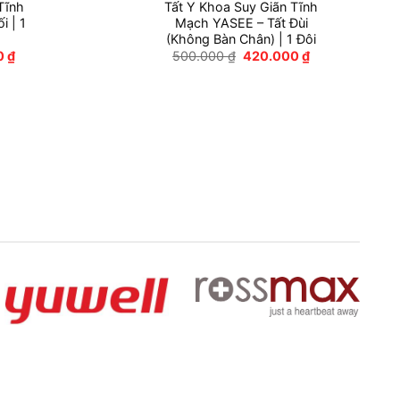
Tĩnh
Tất Y Khoa Suy Giãn Tĩnh
 | 1
Mạch YASEE – Tất Đùi
(Không Bàn Chân) | 1 Đôi
Giá
Giá
Giá
0
₫
500.000
₫
420.000
₫
hiện
gốc
hiện
tại
là:
tại
 ₫.
là:
500.000 ₫.
là:
190.000 ₫.
420.000 ₫.