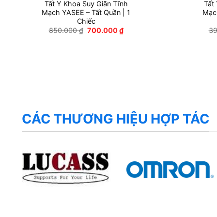
Tất Y Khoa Suy Giãn Tĩnh
Tất
Mạch YASEE – Tất Quần | 1
Mạch
Chiếc
Giá
Giá
850.000
₫
700.000
₫
3
gốc
hiện
là:
tại
850.000 ₫.
là:
700.000 ₫.
CÁC THƯƠNG HIỆU HỢP TÁC