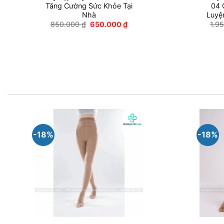
Tăng Cường Sức Khỏe Tại
04 
Nhà
Luyệ
Giá
Giá
850.000
₫
650.000
₫
1.9
gốc
hiện
là:
tại
850.000 ₫.
là:
650.000 ₫.
-18%
-18%