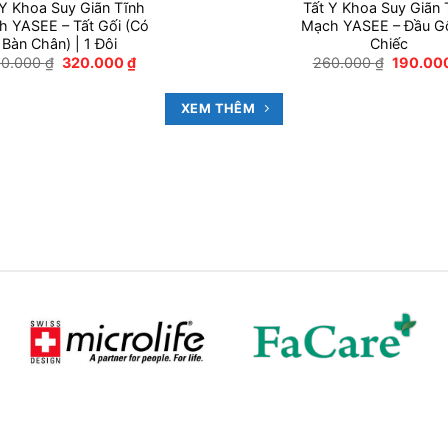
 Y Khoa Suy Giãn Tĩnh
Tất Y Khoa Suy Giãn 
 YASEE – Tất Gối (Có
Mạch YASEE – Đầu Gối
Bàn Chân) | 1 Đôi
Chiếc
Giá
Giá
Giá
90.000
₫
320.000
₫
260.000
₫
190.00
gốc
hiện
gốc
là:
tại
là:
390.000 ₫.
là:
260.000
XEM THÊM
320.000 ₫.