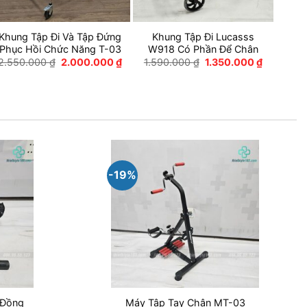
Khung Tập Đi Và Tập Đứng
Khung Tập Đi Lucasss
Phục Hồi Chức Năng T-03
W918 Có Phần Để Chân
Giá
Giá
Giá
Giá
2.550.000
₫
2.000.000
₫
1.590.000
₫
1.350.000
₫
gốc
hiện
gốc
hiện
là:
tại
là:
tại
2.550.000 ₫.
là:
1.590.000 ₫.
là:
2.000.000 ₫.
1.350.000
0.000 ₫.
-19%
 Đồng
Máy Tập Tay Chân MT-03