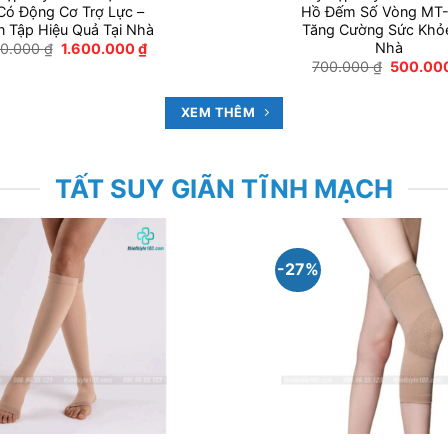
Có Động Cơ Trợ Lực –
Hồ Đếm Số Vòng MT-
n Tập Hiệu Quả Tại Nhà
Tăng Cường Sức Khỏe
Nhà
Giá
Giá
50.000
₫
1.600.000
₫
gốc
hiện
Giá
700.000
₫
500.00
là:
tại
gốc
1.950.000 ₫.
là:
là:
1.600.000 ₫.
700.000
XEM THÊM
TẤT SUY GIÃN TĨNH MẠCH
-27%