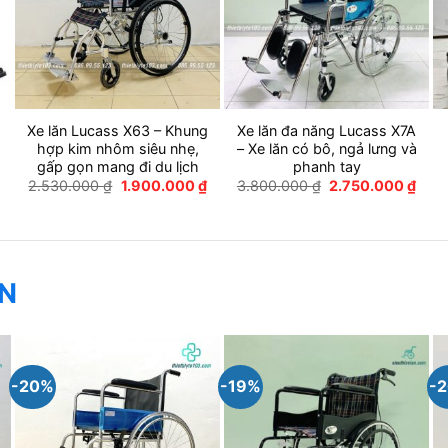
Xe lăn Lucass X63 – Khung
Xe lăn đa năng Lucass X7A
hợp kim nhôm siêu nhẹ,
– Xe lăn có bô, ngả lưng và
gấp gọn mang đi du lịch
phanh tay
Giá
hiện
Giá
Giá
Giá
Giá
2.530.000
₫
1.900.000
₫
3.800.000
₫
2.750.000
₫
tại
gốc
hiện
gốc
hiện
là:
là:
tại
là:
tại
4.250.000 ₫.
2.530.000 ₫.
là:
3.800.000 ₫.
là:
1.900.000 ₫.
2.75
ỆN
-20%
-19%
-