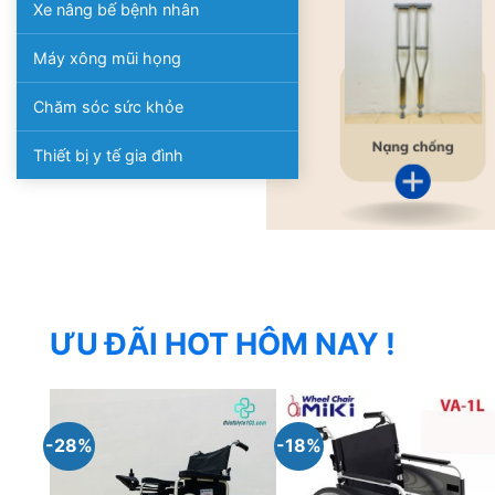
Xe nâng bế bệnh nhân
Máy xông mũi họng
Chăm sóc sức khỏe
Thiết bị y tế gia đình
ƯU ĐÃI HOT HÔM NAY !
-28%
-18%