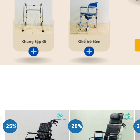
-25%
-28%
-