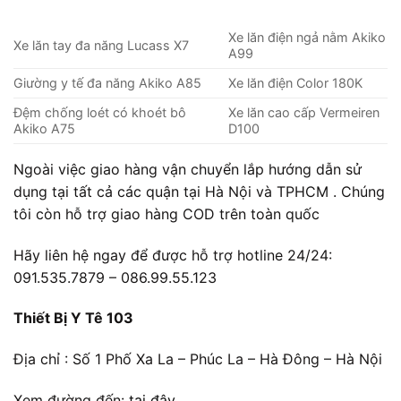
Xe lăn điện ngả nằm Akiko
Xe lăn tay đa năng Lucass X7
A99
Giường y tế đa năng Akiko A85
Xe lăn điện Color 180K
Đệm chống loét có khoét bô
Xe lăn cao cấp Vermeiren
Akiko A75
D100
Ngoài việc giao hàng vận chuyển lắp hướng dẫn sử
dụng tại tất cả các quận tại Hà Nội và TPHCM . Chúng
tôi còn hỗ trợ giao hàng COD trên toàn quốc
Hãy liên hệ ngay để được hỗ trợ hotline 24/24:
091.535.7879 – 086.99.55.123
Thiết Bị Y Tê 103
Địa chỉ : Số 1 Phố Xa La – Phúc La – Hà Đông – Hà Nội
Xem đường đến:
tại đây