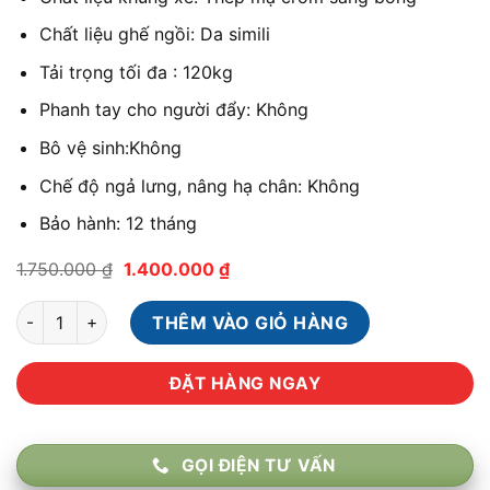
Chất liệu ghế ngồi: Da simili
Tải trọng tối đa : 120kg
Phanh tay cho người đẩy: Không
Bô vệ sinh:Không
Chế độ ngả lưng, nâng hạ chân: Không
Bảo hành: 12 tháng
Giá
Giá
1.750.000
₫
1.400.000
₫
gốc
hiện
là:
tại
Xe lăn Lucass X9 - Xe lăn tiêu chuẩn ghế da, chắc chắn số lượ
1.750.000 ₫.
là:
THÊM VÀO GIỎ HÀNG
1.400.000 ₫.
ĐẶT HÀNG NGAY
GỌI ĐIỆN TƯ VẤN