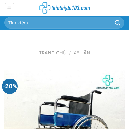
Chuyển
đến
nội
Tìm
dung
kiếm:
TRANG CHỦ
/
XE LĂN
-20%