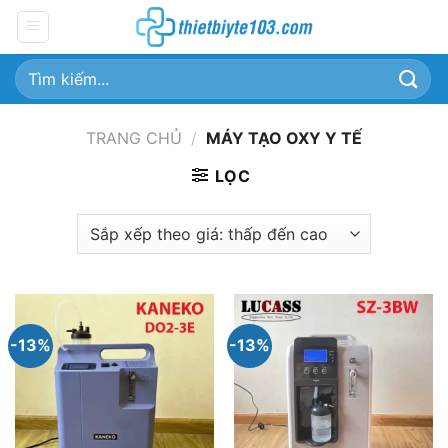
Chuyển
đến
nội
Tìm
dung
kiếm:
TRANG CHỦ
/
MÁY TẠO OXY Y TẾ
LỌC
-13%
-13%