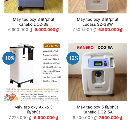
Máy tạo oxy 3 lít/phút
Máy tạo oxy 3 lít/phút
Kaneko DO2-3E
Lucass SZ-3BW
Giá
Giá
Giá
Giá
6.900.000
₫
6.000.000
₫
7.500.000
₫
6.500.000
₫
gốc
hiện
gốc
hiện
là:
tại
là:
tại
6.900.000 ₫.
là:
7.500.000 ₫.
là:
6.000.000 ₫.
6.50
-10%
-12%
Máy tạo oxy Akiko 3
Máy tạo oxy 5 lít/phút
lít/phút
Kaneko DO2-5A
Giá
Giá
Giá
Giá
7.225.000
₫
6.500.000
₫
8.500.000
₫
7.500.000
₫
gốc
hiện
gốc
hiện
là:
tại
là:
tại
7.225.000 ₫.
là:
8.500.000 ₫.
là: