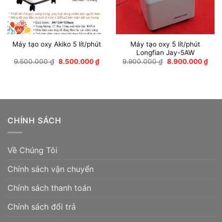
Máy tạo oxy 5 lít/phút
Máy tạo oxy Akiko 5 lít/phút
Longfian Jay-5AW
Giá
Giá
Giá
Giá
9.500.000
₫
8.500.000
₫
9.900.000
₫
8.900.000
₫
gốc
hiện
gốc
hiện
là:
tại
là:
tại
9.500.000 ₫.
là:
9.900.000 ₫.
là:
8.500.000 ₫.
8.90
CHÍNH SÁCH
Về Chúng Tôi
Chính sách vận chuyển
Chính sách thanh toán
Chính sách đổi trả