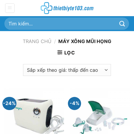
Chuyển
đến
nội
Tìm
dung
kiếm:
TRANG CHỦ
/
MÁY XÔNG MŨI HỌNG
LỌC
-24%
-4%