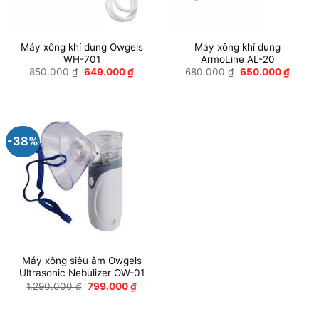
Máy xông khí dung Owgels
Máy xông khí dung
WH-701
ArmoLine AL-20
Giá
Giá
Giá
Giá
850.000
₫
649.000
₫
680.000
₫
650.000
₫
gốc
hiện
gốc
hiện
là:
tại
là:
tại
850.000 ₫.
là:
680.000 ₫.
là:
649.000 ₫.
650.0
-38%
Máy xông siêu âm Owgels
Ultrasonic Nebulizer OW-01
Giá
Giá
1.290.000
₫
799.000
₫
gốc
hiện
là:
tại
1.290.000 ₫.
là: