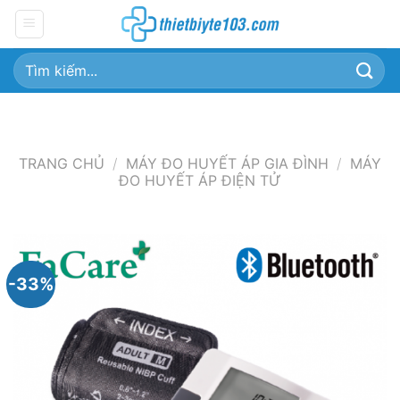
Chuyển
đến
nội
Tìm
dung
kiếm:
TRANG CHỦ
/
MÁY ĐO HUYẾT ÁP GIA ĐÌNH
/
MÁY
ĐO HUYẾT ÁP ĐIỆN TỬ
-33%