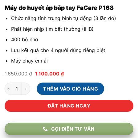
Máy đo huyết áp bắp tay FaCare P168
Chức năng tính trung bình tự động (3 lần đo)
Phát hiện nhịp tim bất thường (IHB)
400 bộ nhớ
Lưu kết quả cho 4 người dùng riêng biệt
Máy chạy êm ái
Giá
Giá
1.650.000
₫
1.100.000
₫
gốc
hiện
là:
tại
Máy đo huyết áp bắp tay Bluetooth FaCare FC-P168 số lượng
1.650.000 ₫.
là:
THÊM VÀO GIỎ HÀNG
1.100.000 ₫.
ĐẶT HÀNG NGAY
GỌI ĐIỆN TƯ VẤN