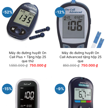
175.000 ₫.
550.0
-52%
-12%
Máy đo đường huyết On
Máy đo đường huyết On
Call Plus + Tặng hộp 25
Call Advanced tặng hộp 25
que thử
que
Giá
Giá
Giá
Giá
1.550.000
₫
750.000
₫
850.000
₫
750.000
₫
gốc
hiện
gốc
hiện
là:
tại
là:
tại
1.550.000 ₫.
là:
850.000 ₫.
là:
750.000 ₫.
750.0
-15%
-9%