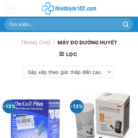
Chuyển
đến
nội
Tìm
dung
kiếm:
TRANG CHỦ
/
MÁY ĐO ĐƯỜNG HUYẾT
LỌC
-13%
-13%