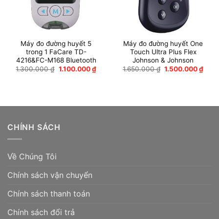
Máy đo đường huyết 5
Máy đo đường huyết One
trong 1 FaCare TD-
Touch Ultra Plus Flex
4216&FC-M168 Bluetooth
Johnson & Johnson
Giá
Giá
Giá
Giá
1.300.000
₫
1.100.000
₫
1.650.000
₫
1.500.000
₫
gốc
hiện
gốc
hiện
là:
tại
là:
tại
1.300.000 ₫.
là:
1.650.000 ₫.
là:
1.100.000 ₫.
1.50
CHÍNH SÁCH
Về Chúng Tôi
Chính sách vận chuyển
Chính sách thanh toán
Chính sách đổi trả