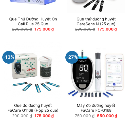
Que Thử Đường Huyết On
Que thử đường huyết
Call Plus 25 Que
CareSens N (25 que)
Giá
Giá
Giá
Giá
200.000
₫
175.000
₫
200.000
₫
175.000
₫
gốc
hiện
gốc
hiện
là:
tại
là:
tại
200.000 ₫.
là:
200.000 ₫.
là:
175.000 ₫.
175.00
-13%
-27%
Que đo đường huyết
Máy đo đường huyết
FaCare G1168 (Hộp 25 que)
FaCare FC-G168
Giá
Giá
Giá
Giá
200.000
₫
175.000
₫
750.000
₫
550.000
₫
gốc
hiện
gốc
hiện
là:
tại
là:
tại
200.000 ₫.
là:
750.000 ₫.
là: