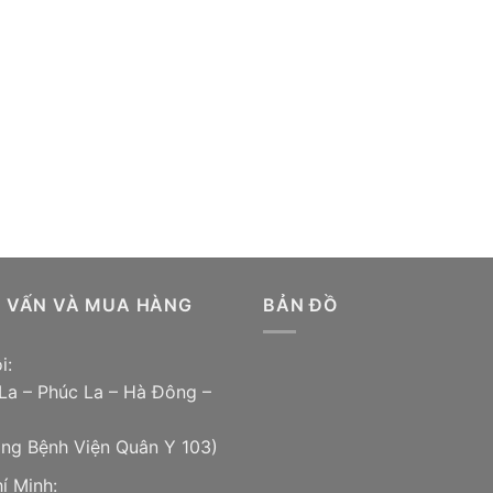
Ư VẤN VÀ MUA HÀNG
BẢN ĐỒ
i:
La – Phúc La – Hà Đông –
ổng Bệnh Viện Quân Y 103)
í Minh: