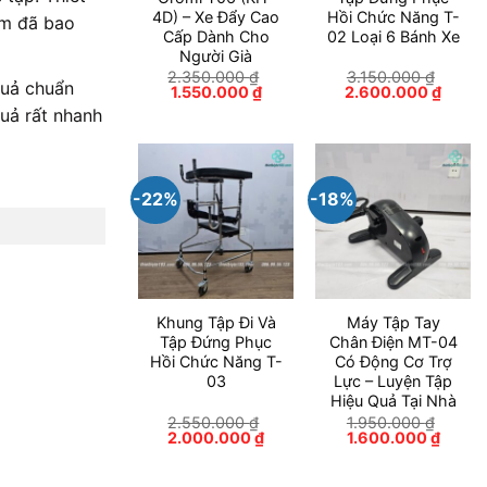
4D) – Xe Đẩy Cao
Hồi Chức Năng T-
ẩm đã bao
Cấp Dành Cho
02 Loại 6 Bánh Xe
Người Già
2.350.000
₫
3.150.000
₫
quả chuẩn
Giá
Giá
Giá
Giá
1.550.000
₫
2.600.000
₫
gốc
hiện
gốc
hiện
uả rất nhanh
là:
tại
là:
tại
2.350.000 ₫.
là:
3.150.000 ₫.
là:
1.550.000 ₫.
2.600
-22%
-18%
Khung Tập Đi Và
Máy Tập Tay
Tập Đứng Phục
Chân Điện MT-04
Hồi Chức Năng T-
Có Động Cơ Trợ
03
Lực – Luyện Tập
Hiệu Quả Tại Nhà
2.550.000
₫
1.950.000
₫
Giá
Giá
Giá
Giá
2.000.000
₫
1.600.000
₫
gốc
hiện
gốc
hiện
là:
tại
là:
tại
2.550.000 ₫.
là:
1.950.000 ₫.
là: