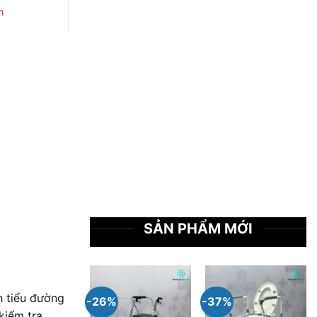
m
SẢN PHẨM MỚI
h tiểu đường
-26%
-37%
kiểm tra