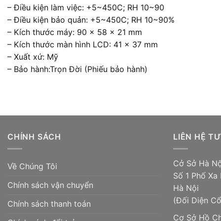
– Điều kiện làm việc: +5~450C; RH 10~90
– Điều kiện bảo quản: +5~450C; RH 10~90%
– Kích thước máy: 90 x 58 x 21 mm
– Kích thước màn hình LCD: 41 x 37 mm
– Xuất xứ: Mỹ
– Bảo hành:Trọn Đời (Phiếu bảo hành)
CHÍNH SÁCH
LIÊN HỆ T
Cở Sở Hà Nộ
Về Chúng Tôi
Số 1 Phố Xa 
Chính sách vận chuyển
Hà Nội
(Đối Diện C
Chính sách thanh toán
Cơ Sở Hồ Ch