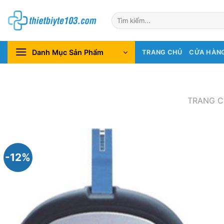
Chuyển
Tìm
đến
kiếm:
nội
dung
Danh Mục Sản Phẩm
TRANG CHỦ
CỬA HÀN
TRANG 
-12%