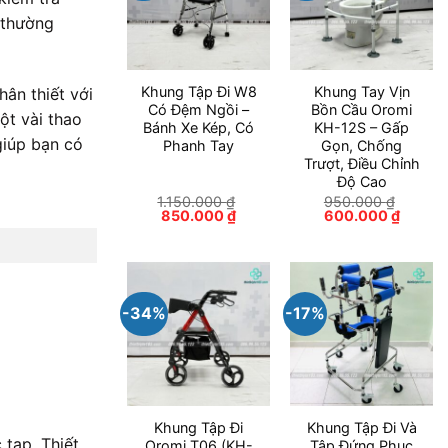
 thường
Khung Tập Đi W8
Khung Tay Vịn
ân thiết với
Có Đệm Ngồi –
Bồn Cầu Oromi
ột vài thao
Bánh Xe Kép, Có
KH-12S – Gấp
giúp bạn có
Phanh Tay
Gọn, Chống
Trượt, Điều Chỉnh
Độ Cao
1.150.000
₫
950.000
₫
Giá
Giá
Giá
Giá
850.000
₫
600.000
₫
gốc
hiện
gốc
hiện
là:
tại
là:
tại
1.150.000 ₫.
là:
950.000 ₫.
là:
850.000 ₫.
600.00
-34%
-17%
Khung Tập Đi
Khung Tập Đi Và
tạp. Thiết
Oromi T06 (KH-
Tập Đứng Phục