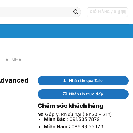
GIỎ HÀNG /
0
₫
 TẠI NHÀ
 Advanced
Nhắn tin qua Zalo
Nhắn tin trực tiếp
Chăm sóc khách hàng
☎ Góp y, khiếu nại ( 8h30 - 21h)
Miền Bắc
: 091.535.7879
Miền Nam
: 086.99.55.123