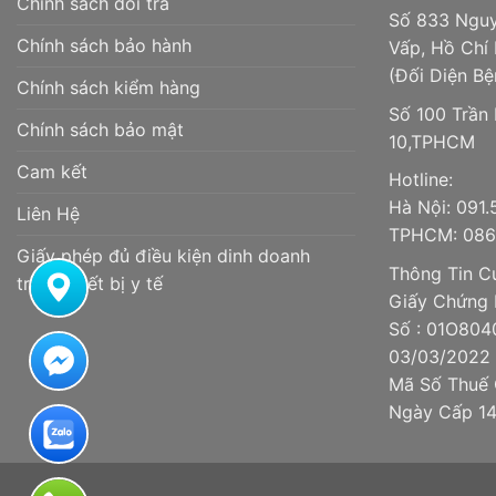
Chính sách đổi trả
Số 833 Nguy
Chính sách bảo hành
Vấp, Hồ Chí
(Đối Diện Bệ
Chính sách kiểm hàng
Số 100 Trần
Chính sách bảo mật
10,TPHCM
Cam kết
Hotline:
Hà Nội: 091
Liên Hệ
TPHCM: 086.
Giấy phép đủ điều kiện dinh doanh
Thông Tin Cử
trang thiết bị y tế
Giấy Chứng 
Số : 01O804
03/03/2022
Mã Số Thuế 
Ngày Cấp 1