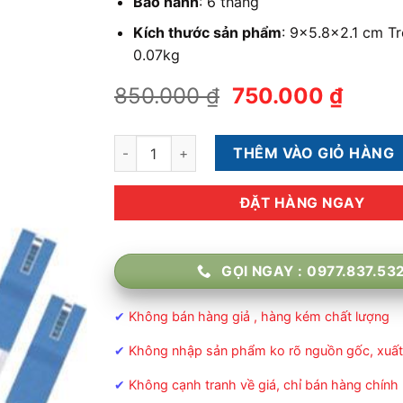
Bảo hành
: 6 tháng
Kích thước sản phẩm
: 9×5.8×2.1 cm Tr
0.07kg
Giá
Giá
850.000
₫
750.000
₫
gốc
hiện
là:
tại
Máy đo đường huyết On Call Advanced tặng h
THÊM VÀO GIỎ HÀNG
850.000 ₫.
là:
750.0
ĐẶT HÀNG NGAY
GỌI NGAY : 0977.837.53
✔
Không bán hàng giả , hàng kém chất lượng
✔
Không nhập sản phẩm ko rõ nguồn gốc, xuất
✔
Không cạnh tranh về giá, chỉ bán hàng chính