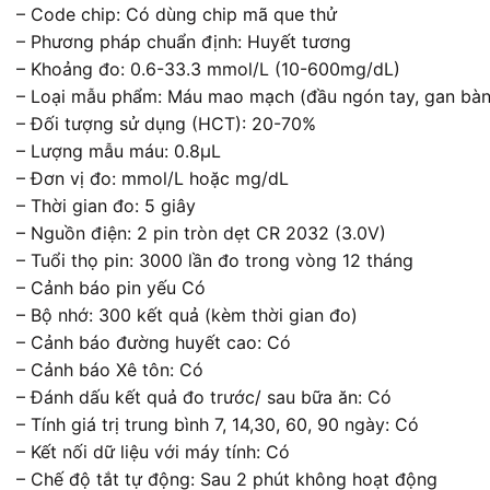
– Code chip: Có dùng chip mã que thử
– Phương pháp chuẩn định: Huyết tương
– Khoảng đo: 0.6-33.3 mmol/L (10-600mg/dL)
– Loại mẫu phẩm: Máu mao mạch (đầu ngón tay, gan bàn t
– Đối tượng sử dụng (HCT): 20-70%
– Lượng mẫu máu: 0.8μL
– Đơn vị đo: mmol/L hoặc mg/dL
– Thời gian đo: 5 giây
– Nguồn điện: 2 pin tròn dẹt CR 2032 (3.0V)
– Tuổi thọ pin: 3000 lần đo trong vòng 12 tháng
– Cảnh báo pin yếu Có
– Bộ nhớ: 300 kết quả (kèm thời gian đo)
– Cảnh báo đường huyết cao: Có
– Cảnh báo Xê tôn: Có
– Đánh dấu kết quả đo trước/ sau bữa ăn: Có
– Tính giá trị trung bình 7, 14,30, 60, 90 ngày: Có
– Kết nối dữ liệu với máy tính: Có
– Chế độ tắt tự động: Sau 2 phút không hoạt động