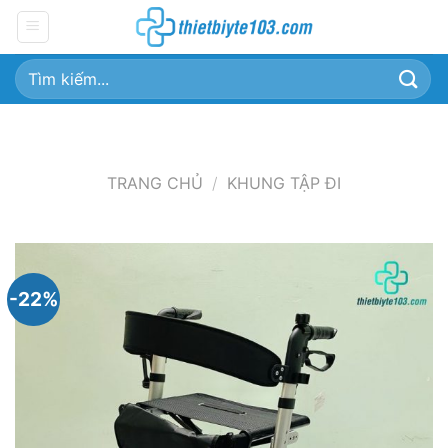
Chuyển
đến
nội
Tìm
dung
kiếm:
TRANG CHỦ
/
KHUNG TẬP ĐI
-22%