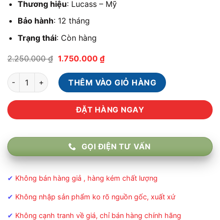
Thương hiệu
: Lucass – Mỹ
Bảo hành
: 12 tháng
Trạng thái
:
Còn hàng
Giá
Giá
2.250.000
₫
1.750.000
₫
gốc
hiện
là:
tại
Khung Tập Đi Lucass W89 – Xe Đẩy Cao Cấp Dành Cho Người G
2.250.000 ₫.
là:
THÊM VÀO GIỎ HÀNG
1.750.000 ₫.
ĐẶT HÀNG NGAY
GỌI ĐIỆN TƯ VẤN
✔
Không bán hàng giả , hàng kém chất lượng
✔
Không nhập sản phẩm ko rõ nguồn gốc, xuất xứ
✔
Không cạnh tranh về giá, chỉ bán hàng chính hãng