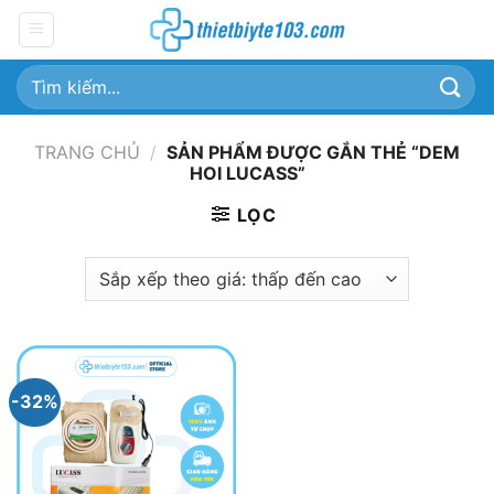
Chuyển
đến
nội
Tìm
dung
kiếm:
TRANG CHỦ
/
SẢN PHẨM ĐƯỢC GẮN THẺ “DEM
HOI LUCASS”
LỌC
-32%