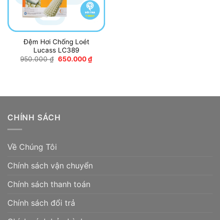
Đệm Hơi Chống Loét
Lucass LC389
Giá
Giá
950.000
₫
650.000
₫
gốc
hiện
là:
tại
950.000 ₫.
là:
650.000 ₫.
CHÍNH SÁCH
Về Chúng Tôi
Chính sách vận chuyển
Chính sách thanh toán
Chính sách đổi trả