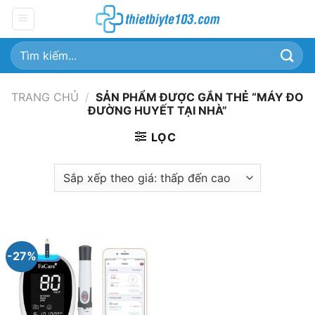
Chuyển
đến
nội
Tìm
dung
kiếm:
TRANG CHỦ
/
SẢN PHẨM ĐƯỢC GẮN THẺ “MÁY ĐO
ĐƯỜNG HUYẾT TẠI NHÀ”
LỌC
-27%