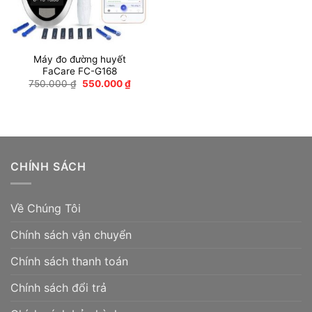
Máy đo đường huyết
FaCare FC-G168
Giá
Giá
750.000
₫
550.000
₫
gốc
hiện
là:
tại
750.000 ₫.
là:
550.000 ₫.
CHÍNH SÁCH
Về Chúng Tôi
Chính sách vận chuyển
Chính sách thanh toán
Chính sách đổi trả