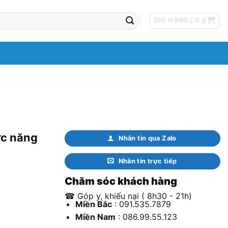
GIỎ HÀNG /
0
₫
ức năng
Nhắn tin qua Zalo
Nhắn tin trực tiếp
Chăm sóc khách hàng
☎ Góp y, khiếu nại ( 8h30 - 21h)
Miền Bắc
: 091.535.7879
Giá
Miền Nam
: 086.99.55.123