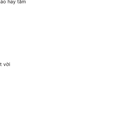
 áo hay tắm
t vời