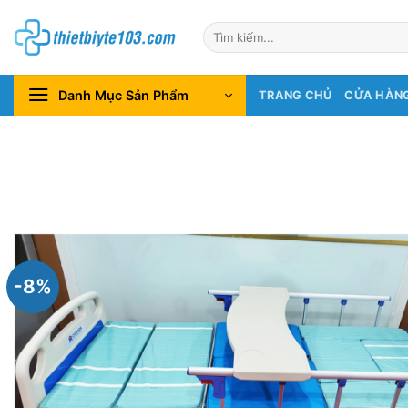
Chuyển
Tìm
đến
kiếm:
nội
dung
Danh Mục Sản Phẩm
TRANG CHỦ
CỬA HÀN
-8%