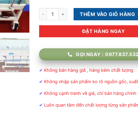
gốc
là:
Giường y tế 4 tay quay đa chức năng Chikara (
THÊM VÀO GIỎ HÀNG
12.500.000 ₫.
ĐẶT HÀNG NGAY
GỌI NGAY : 0977.837.53
✔
Không bán hàng giả , hàng kém chất lượng
✔
Không nhập sản phẩm ko rõ nguồn gốc, xuất
✔
Không cạnh tranh về giá, chỉ bán hàng chính
✔
Luôn quan tâm đến chất lượng từng sản phẩ