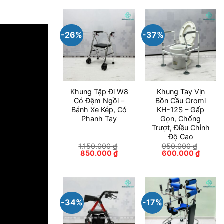
-26%
-37%
Khung Tập Đi W8
Khung Tay Vịn
Có Đệm Ngồi –
Bồn Cầu Oromi
Bánh Xe Kép, Có
KH-12S – Gấp
Phanh Tay
Gọn, Chống
Trượt, Điều Chỉnh
Độ Cao
1.150.000
₫
950.000
₫
Giá
Giá
Giá
Giá
850.000
₫
600.000
₫
gốc
hiện
gốc
hiện
là:
tại
là:
tại
1.150.000 ₫.
là:
950.000 ₫.
là:
850.000 ₫.
600.00
-34%
-17%