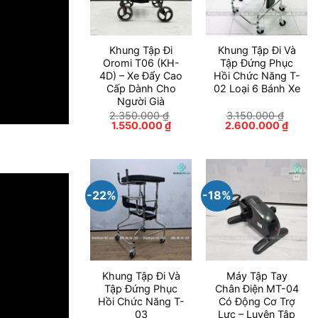
Khung Tập Đi
Khung Tập Đi Và
Oromi T06 (KH-
Tập Đứng Phục
4D) – Xe Đẩy Cao
Hồi Chức Năng T-
Cấp Dành Cho
02 Loại 6 Bánh Xe
Người Già
2.350.000
₫
3.150.000
₫
Giá
Giá
Giá
Giá
1.550.000
₫
2.600.000
₫
gốc
hiện
gốc
hiện
là:
tại
là:
tại
2.350.000 ₫.
là:
3.150.000 ₫.
là:
1.550.000 ₫.
2.600
-22%
-18%
Khung Tập Đi Và
Máy Tập Tay
Tập Đứng Phục
Chân Điện MT-04
Hồi Chức Năng T-
Có Động Cơ Trợ
03
Lực – Luyện Tập