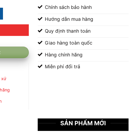
hiện
Chính sách bảo hành
tại
A02-II) số lượng
là:
Hướng dẫn mua hàng
11.500.000 ₫.
Quy định thanh toán
Giao hàng toàn quốc
2
Hàng chính hãng
Miễn phí đổi trả
 xứ
 hãng
m
SẢN PHẨM MỚI