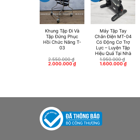
Khung Tập Đi Và
Máy Tập Tay
Tập Đứng Phục
Chân Điện MT-04
Hồi Chức Năng T-
Có Động Cơ Trợ
03
Lực – Luyện Tập
Hiệu Quả Tại Nhà
2.550.000
₫
1.950.000
₫
Giá
Giá
Giá
Giá
2.000.000
₫
1.600.000
₫
gốc
hiện
gốc
hiện
là:
tại
là:
tại
2.550.000 ₫.
là:
1.950.000 ₫.
là:
2.000.000 ₫.
1.600.