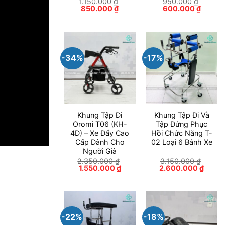
1.150.000
₫
950.000
₫
Giá
Giá
Giá
Giá
850.000
₫
600.000
₫
gốc
hiện
gốc
hiện
là:
tại
là:
tại
1.150.000 ₫.
là:
950.000 ₫.
là:
850.000 ₫.
600.00
-34%
-17%
Khung Tập Đi
Khung Tập Đi Và
Oromi T06 (KH-
Tập Đứng Phục
4D) – Xe Đẩy Cao
Hồi Chức Năng T-
Cấp Dành Cho
02 Loại 6 Bánh Xe
Người Già
2.350.000
₫
3.150.000
₫
Giá
Giá
Giá
Giá
1.550.000
₫
2.600.000
₫
gốc
hiện
gốc
hiện
là:
tại
là:
tại
2.350.000 ₫.
là:
3.150.000 ₫.
là:
1.550.000 ₫.
2.600
-22%
-18%