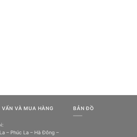
Ư VẤN VÀ MUA HÀNG
BẢN ĐỒ
i:
La – Phúc La – Hà Đông –