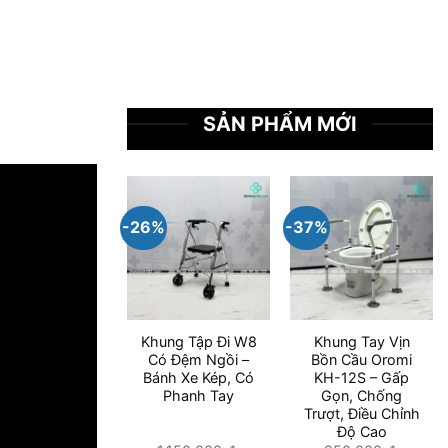
SẢN PHẨM MỚI
-26%
-37%
Khung Tập Đi W8
Khung Tay Vịn
Có Đệm Ngồi –
Bồn Cầu Oromi
Bánh Xe Kép, Có
KH-12S – Gấp
Phanh Tay
Gọn, Chống
Trượt, Điều Chỉnh
Độ Cao