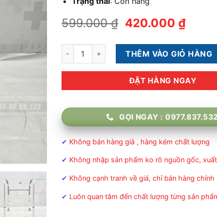
Trạng thái
:
Còn hàng
Giá
Giá
599.000
₫
420.000
₫
gốc
hiện
là:
tại
Khung Tập Đi Lucass W-47 Hợp Kim Nhôm Nhẹ
THÊM VÀO GIỎ HÀNG
599.000 ₫.
là:
420.0
ĐẶT HÀNG NGAY
GỌI NGAY : 0977.837.53
✔
Không bán hàng giả , hàng kém chất lượng
✔
Không nhập sản phẩm ko rõ nguồn gốc, xuất
✔
Không cạnh tranh về giá, chỉ bán hàng chính
✔
Luôn quan tâm đến chất lượng từng sản phẩ