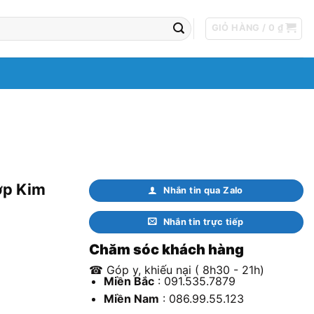
GIỎ HÀNG /
0
₫
ợp Kim
Nhắn tin qua Zalo
Nhắn tin trực tiếp
Chăm sóc khách hàng
☎ Góp y, khiếu nại ( 8h30 - 21h)
Miền Bắc
: 091.535.7879
Miền Nam
: 086.99.55.123