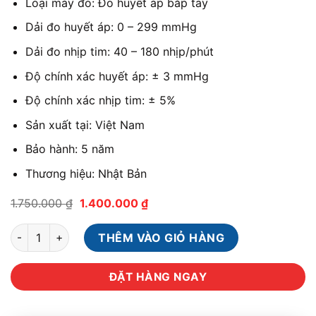
Loại máy đo: Đo huyết áp bắp tay
Dải đo huyết áp: 0 – 299 mmHg
Dải đo nhịp tim: 40 – 180 nhịp/phút
Độ chính xác huyết áp: ± 3 mmHg
Độ chính xác nhịp tim: ± 5%
Sản xuất tại: Việt Nam
Bảo hành: 5 năm
Thương hiệu: Nhật Bản
Giá
Giá
1.750.000
₫
1.400.000
₫
gốc
hiện
là:
tại
Máy đo huyết áp bắp tay Omron HEM 7156 số lượng
1.750.000 ₫.
là:
THÊM VÀO GIỎ HÀNG
1.400.000 ₫.
ĐẶT HÀNG NGAY