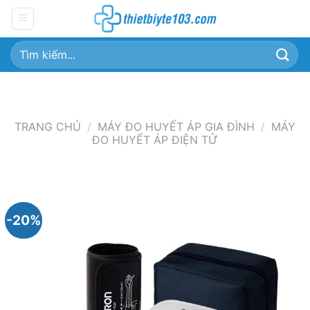
Chuyển
đến
nội
Tìm
dung
kiếm:
TRANG CHỦ
/
MÁY ĐO HUYẾT ÁP GIA ĐÌNH
/
MÁY
ĐO HUYẾT ÁP ĐIỆN TỬ
-20%