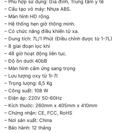
– Phù hợp sử dụng: Gia đình, Trung tâm y tế
– Cấu tạo vỏ máy: Nhựa ABS.
– Màn hình HD rộng.
– Hệ thống hẹn giờ thông minh.
– Có chức năng điều khiển từ xa.
– Dung tích: 7L/1 Phút (Điều chỉnh được từ 1-7L)
– 8 giai đoạn lọc khí
– 48 giờ hoạt động liên tục.
– Độ ồn dưới 40bB
– Màn hình cảm ứng sang trọng
– Lưu lượng oxy từ 1l-7l
– Trọng lượng: 6,5 Kg
– Công suất: 108 W
– Điện áp: 220V 50-60Hz
– Kích thước: 260mm x 405mm x 410mm
– Chứng nhận: CE, FCC, RoHS
– Nơi sản xuất: China
– Bảo hành: 12 tháng