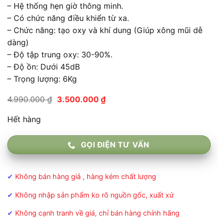
– Hệ thống hẹn giờ thông minh.
– Có chức năng điều khiển từ xa.
– Chức năng: tạo oxy và khí dung (Giúp xông mũi dễ
dàng)
– Độ tập trung oxy: 30-90%.
– Độ ồn: Dưới 45dB
– Trọng lượng: 6Kg
Giá
Giá
4.990.000
₫
3.500.000
₫
gốc
hiện
là:
tại
Hết hàng
4.990.000 ₫.
là:
3.500.000 ₫.
GỌI ĐIỆN TƯ VẤN
✔
Không bán hàng giả , hàng kém chất lượng
✔
Không nhập sản phẩm ko rõ nguồn gốc, xuất xứ
✔
Không cạnh tranh về giá, chỉ bán hàng chính hãng