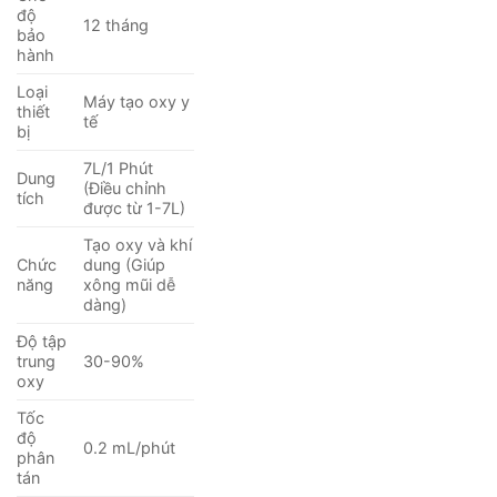
độ
12 tháng
bảo
hành
Loại
Máy tạo oxy y
thiết
tế
bị
7L/1 Phút
Dung
(Điều chỉnh
tích
được từ 1-7L)
Tạo oxy và khí
Chức
dung (Giúp
năng
xông mũi dễ
dàng)
Độ tập
trung
30-90%
oxy
Tốc
độ
0.2 mL/phút
phân
tán