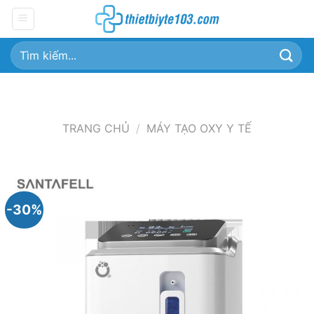
Chuyển
đến
nội
Tìm
dung
kiếm:
TRANG CHỦ
/
MÁY TẠO OXY Y TẾ
-30%