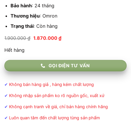
Bảo hành
: 24 tháng
Thương hiệu
: Omron
Trạng thái
:
Còn hàng
Giá
Giá
1.900.000
₫
1.870.000
₫
gốc
hiện
là:
tại
Hết hàng
1.900.000 ₫.
là:
1.870.000 ₫.
GỌI ĐIỆN TƯ VẤN
✔
Không bán hàng giả , hàng kém chất lượng
✔
Không nhập sản phẩm ko rõ nguồn gốc, xuất xứ
✔
Không cạnh tranh về giá, chỉ bán hàng chính hãng
✔
Luôn quan tâm đến chất lượng từng sản phẩm