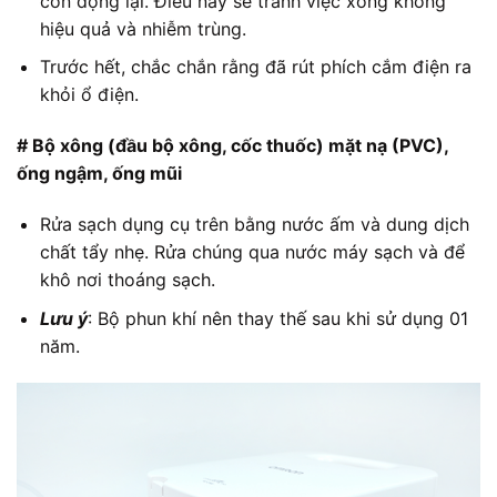
còn đọng lại. Điều này sẽ tránh việc xông không
hiệu quả và nhiễm trùng.
Trước hết, chắc chắn rằng đã rút phích cắm điện ra
khỏi ổ điện.
# Bộ xông (đầu bộ xông, cốc thuốc) mặt nạ (PVC),
ống ngậm, ống mũi
Rửa sạch dụng cụ trên bằng nước ấm và dung dịch
chất tẩy nhẹ. Rửa chúng qua nước máy sạch và để
khô nơi thoáng sạch.
Lưu ý
: Bộ phun khí nên thay thế sau khi sử dụng 01
năm.