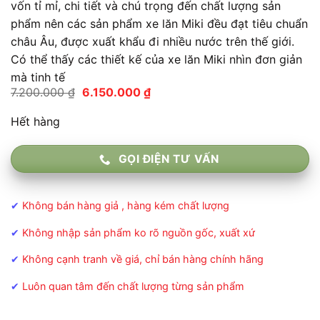
vốn tỉ mỉ, chi tiết và chú trọng đến chất lượng sản
phẩm nên các sản phẩm xe lăn Miki đều đạt tiêu chuẩn
châu Âu, được xuất khẩu đi nhiều nước trên thế giới.
Có thể thấy các thiết kế của xe lăn Miki nhìn đơn giản
mà tinh tế
Giá
Giá
7.200.000
₫
6.150.000
₫
gốc
hiện
là:
tại
Hết hàng
7.200.000 ₫.
là:
6.150.000 ₫.
GỌI ĐIỆN TƯ VẤN
✔
Không bán hàng giả , hàng kém chất lượng
✔
Không nhập sản phẩm ko rõ nguồn gốc, xuất xứ
✔
Không cạnh tranh về giá, chỉ bán hàng chính hãng
✔
Luôn quan tâm đến chất lượng từng sản phẩm