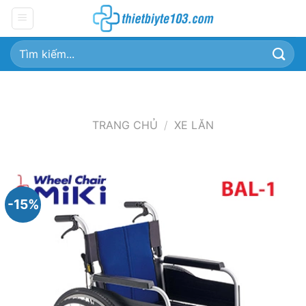
Chuyển
đến
nội
Tìm
dung
kiếm:
TRANG CHỦ
/
XE LĂN
-15%