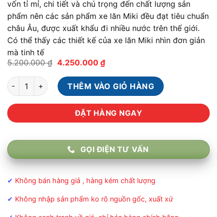
vốn tỉ mỉ, chi tiết và chú trọng đến chất lượng sản
phẩm nên các sản phẩm xe lăn Miki đều đạt tiêu chuẩn
châu Âu, được xuất khẩu đi nhiều nước trên thế giới.
Có thể thấy các thiết kế của xe lăn Miki nhìn đơn giản
mà tinh tế
Giá
Giá
5.200.000
₫
4.250.000
₫
gốc
hiện
là:
tại
Xe lăn cao cấp Miki Nhật Bản VA-1L số lượng
5.200.000 ₫.
là:
THÊM VÀO GIỎ HÀNG
4.250.000 ₫.
ĐẶT HÀNG NGAY
GỌI ĐIỆN TƯ VẤN
✔
Không bán hàng giả , hàng kém chất lượng
✔
Không nhập sản phẩm ko rõ nguồn gốc, xuất xứ