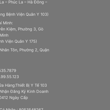
La – Phúc La – Hà Đông –
ổng Bệnh Viện Quân Y 103)
í Minh:
ễn Kiệm, Phường 3, Gò
 Minh
nh Viện Quân Y 175)
 Nhân Tôn, Phường 2, Quận
.535.7879
99.55.123
a Hàng:Thiết Bị Y Tế 103
Nhận Đăng Ký Kinh Doanh
0412 Ngày Cấp
Cá Nhân : 8053548267