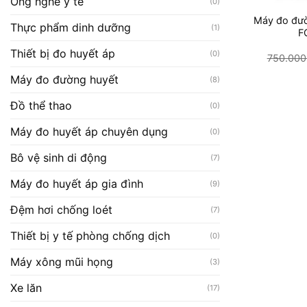
Ống nghe y tế
(0)
Máy đo đườ
Thực phẩm dinh dưỡng
(1)
F
Thiết bị đo huyết áp
(0)
750.00
Máy đo đường huyết
(8)
Đồ thể thao
(0)
Máy đo huyết áp chuyên dụng
(0)
Bô vệ sinh di động
(7)
Máy đo huyết áp gia đình
(9)
Đệm hơi chống loét
(7)
Thiết bị y tế phòng chống dịch
(0)
Máy xông mũi họng
(3)
Xe lăn
(17)