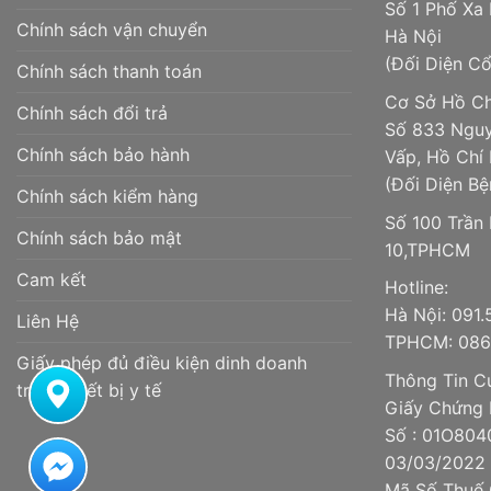
Số 1 Phố Xa 
Chính sách vận chuyển
Hà Nội
(Đối Diện C
Chính sách thanh toán
Cơ Sở Hồ Ch
Chính sách đổi trả
Số 833 Nguy
Chính sách bảo hành
Vấp, Hồ Chí
(Đối Diện Bệ
Chính sách kiểm hàng
Số 100 Trần
Chính sách bảo mật
10,TPHCM
Cam kết
Hotline:
Hà Nội: 091
Liên Hệ
TPHCM: 086.
Giấy phép đủ điều kiện dinh doanh
Thông Tin Cử
trang thiết bị y tế
Giấy Chứng 
Số : 01O804
03/03/2022
Mã Số Thuế 