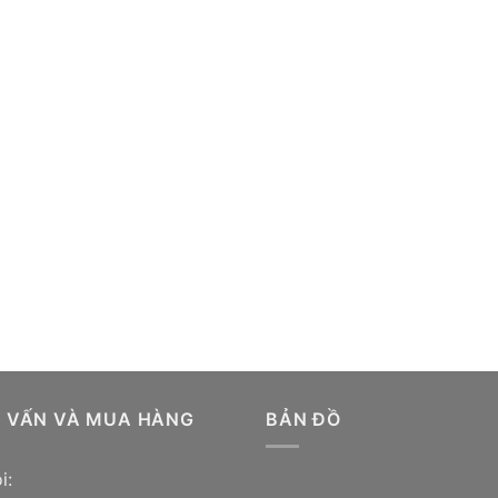
Ư VẤN VÀ MUA HÀNG
BẢN ĐỒ
i: