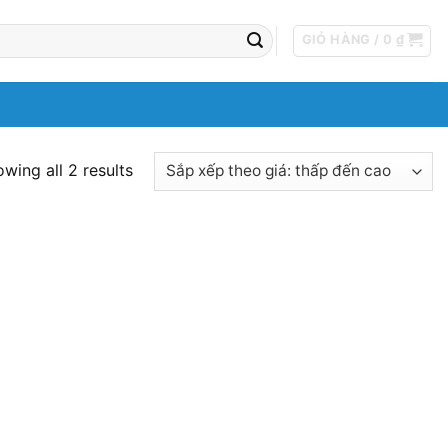
GIỎ HÀNG /
0
₫
wing all 2 results