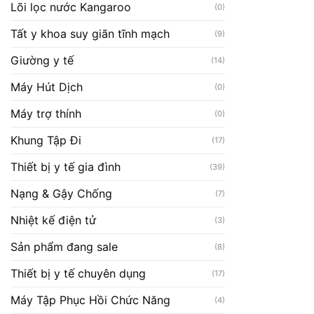
Lõi lọc nước Kangaroo
(0)
Tất y khoa suy giãn tĩnh mạch
(9)
Giường y tế
(14)
Máy Hút Dịch
(0)
Máy trợ thính
(0)
Khung Tập Đi
(17)
Thiết bị y tế gia đình
(39)
Nạng & Gậy Chống
(7)
Nhiệt kế điện tử
(3)
Sản phẩm đang sale
(8)
Thiết bị y tế chuyên dụng
(17)
Máy Tập Phục Hồi Chức Năng
(4)