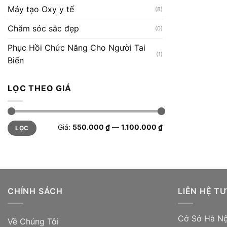
Máy tạo Oxy y tế
(8)
Chăm sóc sắc đẹp
(0)
Phục Hồi Chức Năng Cho Người Tai
(1)
Biến
LỌC THEO GIÁ
Giá
Giá
Giá:
550.000 ₫
—
1.100.000 ₫
LỌC
tối
tối
thiểu
đa
CHÍNH SÁCH
LIÊN HỆ T
Cở Sở Hà Nộ
Về Chúng Tôi