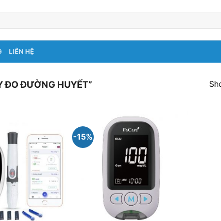
G
LIÊN HỆ
Sho
Y ĐO ĐƯỜNG HUYẾT”
-15%