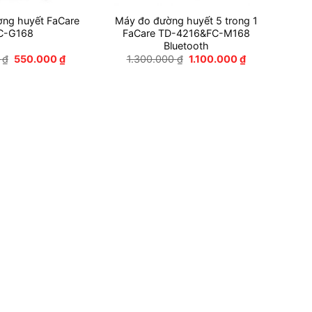
ng huyết FaCare
Máy đo đường huyết 5 trong 1
C-G168
FaCare TD-4216&FC-M168
Bluetooth
Giá
Giá
Giá
Giá
0
₫
550.000
₫
1.300.000
₫
1.100.000
₫
gốc
hiện
gốc
hiện
là:
tại
là:
tại
750.000 ₫.
là:
1.300.000 ₫.
là:
550.000 ₫.
1.100.000 ₫.