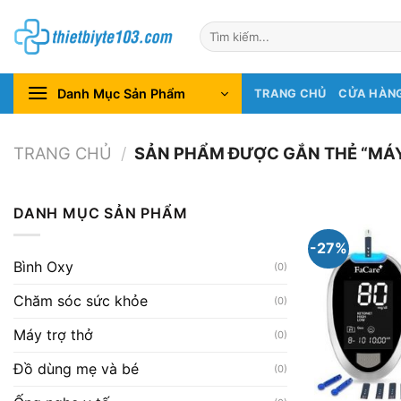
Chuyển
Tìm
đến
kiếm:
nội
dung
Danh Mục Sản Phẩm
TRANG CHỦ
CỬA HÀN
TRANG CHỦ
/
SẢN PHẨM ĐƯỢC GẮN THẺ “MÁ
DANH MỤC SẢN PHẨM
-27%
Bình Oxy
(0)
Chăm sóc sức khỏe
(0)
Máy trợ thở
(0)
Đồ dùng mẹ và bé
(0)