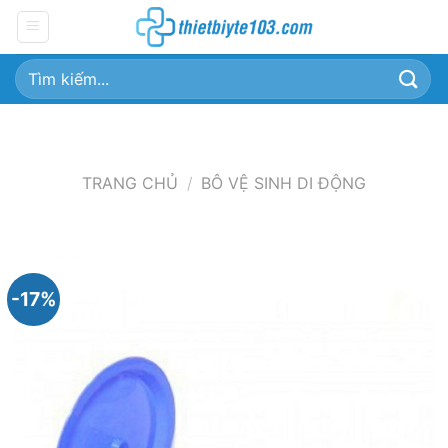
Chuyển
đến
nội
Tìm
dung
kiếm:
TRANG CHỦ
/
BÔ VỆ SINH DI ĐỘNG
-17%