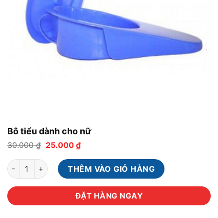
Bô tiểu dành cho nữ
Giá
Giá
30.000
₫
25.000
₫
gốc
hiện
là:
tại
Bô tiểu dành cho nữ số lượng
30.000 ₫.
là:
THÊM VÀO GIỎ HÀNG
25.000 ₫.
ĐẶT HÀNG NGAY