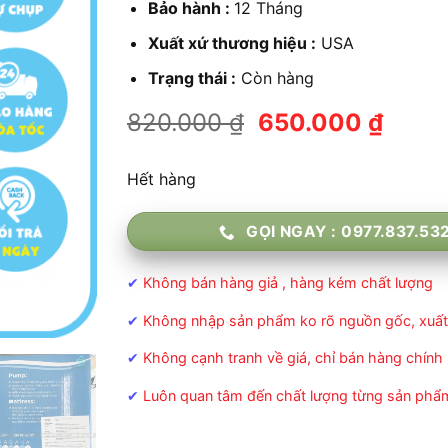
Bảo hành :
12 Tháng
Xuất xứ thương hiệu :
USA
Trạng thái :
Còn hàng
Giá
Giá
820.000
₫
650.000
₫
gốc
hiện
là:
tại
Hết hàng
820.000 ₫.
là:
650.0
GỌI NGAY : 0977.837.53
✔
Không bán hàng giả , hàng kém chất lượng
✔
Không nhập sản phẩm ko rõ nguồn gốc, xuất
✔
Không cạnh tranh về giá, chỉ bán hàng chính
✔
Luôn quan tâm đến chất lượng từng sản phẩ