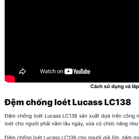
Cách sử dụng và lắ
Đệm chống loét Lucass LC138
Đệm chống loét Lucass LC138 sản xuất dựa trên công n
loét cho người phải nằm lâu ngày, vừa có chức năng như 
Đệm chống loét Lucass LC138 cho người già ốm, nằm mộ