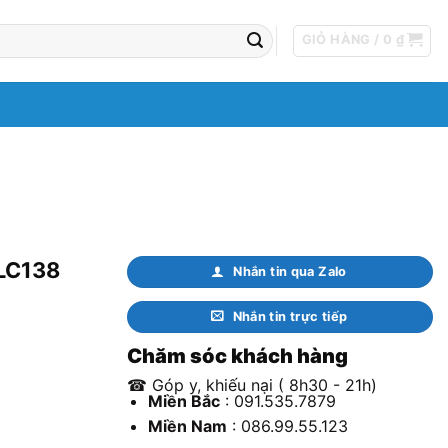
GIỎ HÀNG /
0
₫
LC138
Nhắn tin qua Zalo
Nhắn tin trực tiếp
Chăm sóc khách hàng
☎ Góp y, khiếu nại ( 8h30 - 21h)
Miền Bắc
: 091.535.7879
Miền Nam
: 086.99.55.123