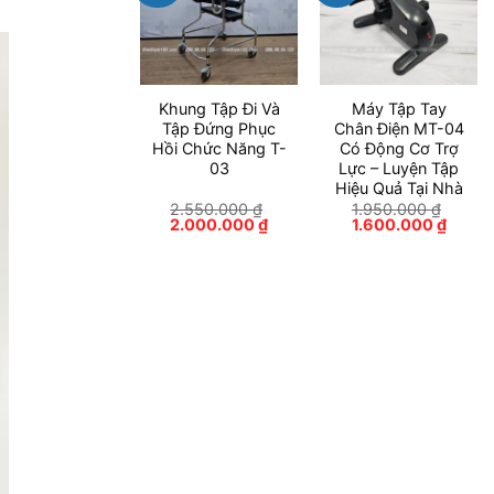
Khung Tập Đi Và
Máy Tập Tay
Tập Đứng Phục
Chân Điện MT-04
Hồi Chức Năng T-
Có Động Cơ Trợ
03
Lực – Luyện Tập
Hiệu Quả Tại Nhà
2.550.000
₫
1.950.000
₫
Giá
Giá
Giá
Giá
2.000.000
₫
1.600.000
₫
gốc
hiện
gốc
hiện
là:
tại
là:
tại
2.550.000 ₫.
là:
1.950.000 ₫.
là:
2.000.000 ₫.
1.600.