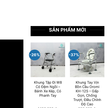
SẢN PHẨM MỚI
-26%
-37%
Khung Tập Đi W8
Khung Tay Vịn
Có Đệm Ngồi –
Bồn Cầu Oromi
Bánh Xe Kép, Có
KH-12S – Gấp
Phanh Tay
Gọn, Chống
Trượt, Điều Chỉnh
Độ Cao