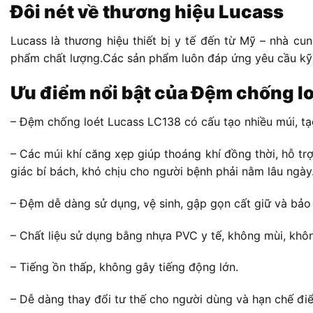
Đôi nét về thương hiệu Lucass
Lucass là thương hiệu thiết bị y tế đến từ Mỹ – nhà cu
phẩm chất lượng.Các sản phẩm luôn đáp ứng yêu cầu kỹ 
Ưu điểm nổi bật của Đệm chống l
– Đệm chống loét Lucass LC138 có cấu tạo nhiều múi, t
– Các múi khí căng xẹp giúp thoáng khí đồng thời, hỗ trợ 
giác bí bách, khó chịu cho người bệnh phải nằm lâu ngày
– Đệm dễ dàng sử dụng, vệ sinh, gập gọn cất giữ và bảo 
– Chất liệu sử dụng bằng nhựa PVC y tế, không mùi, khô
– Tiếng ồn thấp, không gây tiếng động lớn.
– Dễ dàng thay đổi tư thế cho người dùng và hạn chế điể