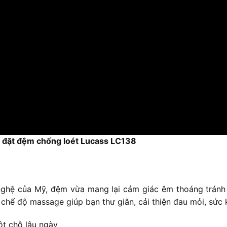
p đặt đệm chống loét Lucass LC138
ghệ của Mỹ, đệm vừa mang lại cảm giác êm thoáng tránh t
chế độ massage giúp bạn thư giãn, cải thiện đau mỏi, sức 
t chỗ lâu ngày