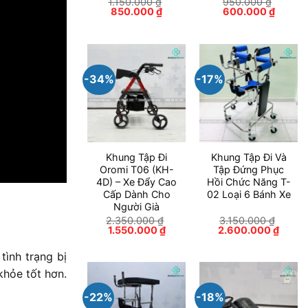
1.150.000
₫
950.000
₫
Giá
Giá
Giá
Giá
850.000
₫
600.000
₫
gốc
hiện
gốc
hiện
là:
tại
là:
tại
1.150.000 ₫.
là:
950.000 ₫.
là:
850.000 ₫.
600.00
-34%
-17%
Khung Tập Đi
Khung Tập Đi Và
Oromi T06 (KH-
Tập Đứng Phục
4D) – Xe Đẩy Cao
Hồi Chức Năng T-
Cấp Dành Cho
02 Loại 6 Bánh Xe
Người Già
2.350.000
₫
3.150.000
₫
Giá
Giá
Giá
Giá
1.550.000
₫
2.600.000
₫
gốc
hiện
gốc
hiện
là:
tại
là:
tại
ình trạng bị
2.350.000 ₫.
là:
3.150.000 ₫.
là:
1.550.000 ₫.
2.600
khỏe tốt hơn.
-22%
-18%