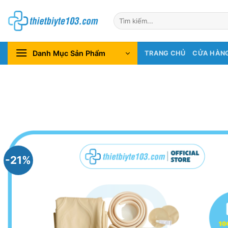
Chuyển
Tìm
đến
kiếm:
nội
dung
Danh Mục Sản Phẩm
TRANG CHỦ
CỬA HÀN
-21%