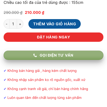
Chiều cao tối đa của trẻ dùng được : 155cm
Giá
Giá
290.000
₫
210.000
₫
gốc
hiện
là:
tại
Nạng Trẻ Em - Hợp Kim Nhôm số lượng
290.000 ₫.
là:
THÊM VÀO GIỎ HÀNG
210.000 ₫.
ĐẶT HÀNG NGAY
GỌI ĐIỆN TƯ VẤN
✔
Không bán hàng giả , hàng kém chất lượng
✔
Không nhập sản phẩm ko rõ nguồn gốc, xuất xứ
✔
Không cạnh tranh về giá, chỉ bán hàng chính hãng
✔
Luôn quan tâm đến chất lượng từng sản phẩm