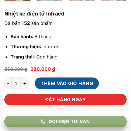
Nhiệt kế điện tử Infraed
Đã bán
152
sản phẩm
Bảo hành
: 6 tháng
Thương hiệu
: Infrared
Trạng thái
:
Còn hàng
Giá
Giá
350.000
₫
280.000
₫
gốc
hiện
là:
tại
Nhiệt kế điện tử Infraed số lượng
350.000 ₫.
là:
THÊM VÀO GIỎ HÀNG
280.000 ₫.
ĐẶT HÀNG NGAY
GỌI ĐIỆN TƯ VẤN