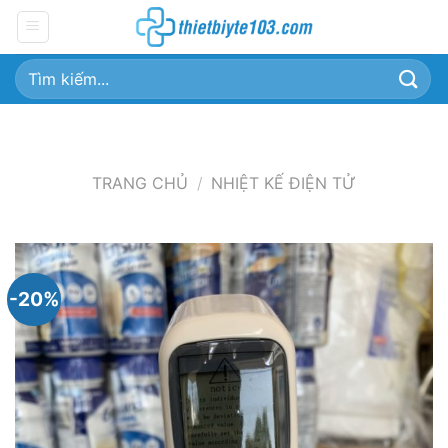
Chuyển
đến
nội
Tìm
dung
kiếm:
TRANG CHỦ
/
NHIỆT KẾ ĐIỆN TỬ
-20%