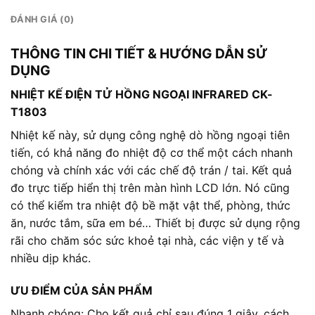
ĐÁNH GIÁ (0)
THÔNG TIN CHI TIẾT & HƯỚNG DẪN SỬ
DỤNG
NHIỆT KẾ ĐIỆN TỬ HỒNG NGOẠI INFRARED CK-
T1803
Nhiệt kế này, sử dụng công nghệ dò hồng ngoại tiên
tiến, có khả năng đo nhiệt độ cơ thể một cách nhanh
chóng và chính xác với các chế độ trán / tai. Kết quả
đo trực tiếp hiển thị trên màn hình LCD lớn. Nó cũng
có thể kiểm tra nhiệt độ bề mặt vật thể, phòng, thức
ăn, nước tắm, sữa em bé… Thiết bị được sử dụng rộng
rãi cho chăm sóc sức khoẻ tại nhà, các viện y tế và
nhiều dịp khác.
ƯU ĐIỂM CỦA SẢN PHẨM
Nhanh chóng: Cho kết quả chỉ sau đúng 1 giây, cách