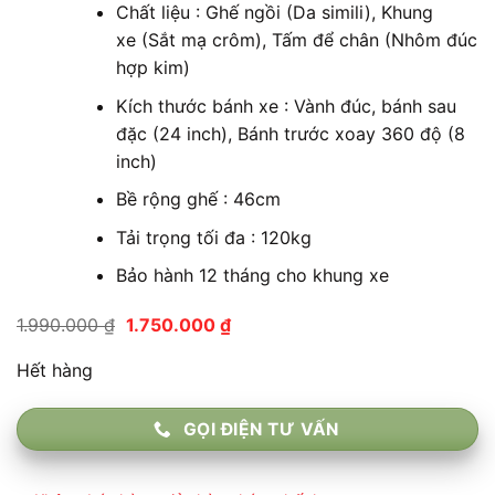
Chất liệu : Ghế ngồi (Da simili), Khung
xe (Sắt mạ crôm), Tấm để chân (Nhôm đúc
hợp kim)
Kích thước bánh xe : Vành đúc, bánh sau
đặc (24 inch), Bánh trước xoay 360 độ (8
inch)
Bề rộng ghế : 46cm
Tải trọng tối đa : 120kg
Bảo hành 12 tháng cho khung xe
Giá
Giá
1.990.000
₫
1.750.000
₫
gốc
hiện
là:
tại
Hết hàng
1.990.000 ₫.
là:
1.750.000 ₫.
GỌI ĐIỆN TƯ VẤN