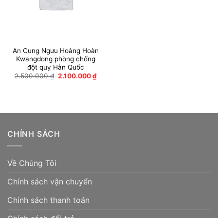
An Cung Ngưu Hoàng Hoàn
Kwangdong phòng chống
đột quỵ Hàn Quốc
Giá
Giá
2.500.000
₫
2.100.000
₫
gốc
hiện
là:
tại
2.500.000 ₫.
là:
2.100.000 ₫.
CHÍNH SÁCH
Về Chúng Tôi
Chính sách vận chuyển
Chính sách thanh toán