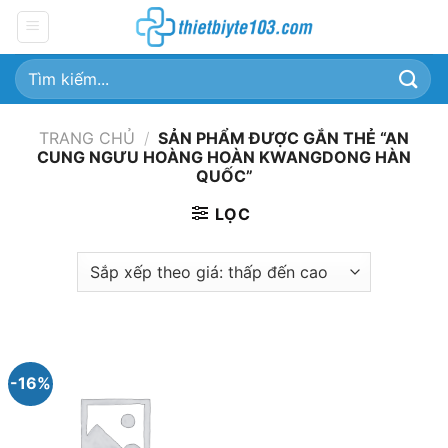
Chuyển
đến
nội
Tìm
dung
kiếm:
TRANG CHỦ
/
SẢN PHẨM ĐƯỢC GẮN THẺ “AN
CUNG NGƯU HOÀNG HOÀN KWANGDONG HÀN
QUỐC”
LỌC
-16%